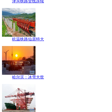
津兴铁路全线连续
杭温铁路仙居特大
哈尔滨：冰雪大世