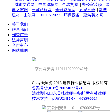
|
城市交通网
|
中国路桥网
|
全球贸易
|
办公室装修
|
绿
建之窗网
|
一览路桥网
|
全球资源网
|
五展六会
|
新型
建材
|
虫筑网
|
BICES 2027
|
环保设备
|
建筑英才网
关于我们
联系我们
刊登广告
法律声明
合作中心
网站地图
京公网安备 11011102000942号
Copyright @ 2013 建设行业信息网 版权所有
备案号:京ICP备20024077号-1
法律顾问;山东贯球律师事务所 尹有林律师
技术支持：亿睿鸿翔 QQ：435093332
京公网安备 11011102000942号