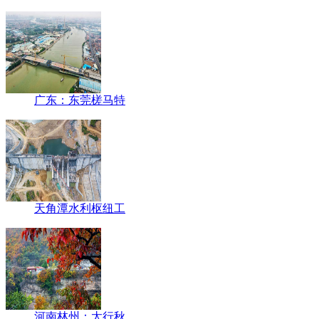
广东：东莞槎马特
天角潭水利枢纽工
河南林州：太行秋