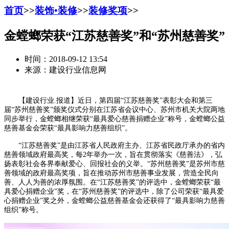
首页
>>
装饰•装修
>>
装修奖项
>>
金螳螂荣获“江苏慈善奖”和“苏州慈善奖”
时间：2018-09-12 13:54
来源：建设行业信息网
【建设行业.报道】近日，第四届“江苏慈善奖”表彰大会和第三
届“苏州慈善奖”颁奖仪式分别在江苏省会议中心、苏州市机关大院两地
同步举行，金螳螂相继荣获“最具爱心慈善捐赠企业”称号，金螳螂公益
慈善基金会荣获“最具影响力慈善组织”。
“江苏慈善奖”是由江苏省人民政府主办、江苏省民政厅承办的省内
慈善领域政府最高奖，每2年举办一次，旨在贯彻落实《慈善法》，弘
扬表彰社会各界奉献爱心、回报社会的义举。“苏州慈善奖”是苏州市慈
善领域的政府最高奖项，旨在推动苏州市慈善事业发展，营造全民向
善、人人为善的浓厚氛围。在“江苏慈善奖”的评选中，金螳螂荣获“最
具爱心捐赠企业”奖，在“苏州慈善奖”的评选中，除了公司荣获“最具爱
心捐赠企业”奖之外，金螳螂公益慈善基金会还获得了“最具影响力慈善
组织”称号。