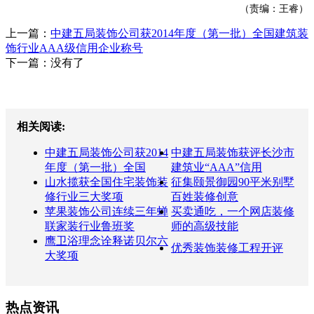
（责编：王睿）
上一篇：
中建五局装饰公司获2014年度（第一批）全国建筑装
饰行业AAA级信用企业称号
下一篇：没有了
相关阅读:
中建五局装饰公司获2014
中建五局装饰获评长沙市
年度（第一批）全国
建筑业“AAA”信用
山水揽获全国住宅装饰装
征集颐景御园90平米别墅
修行业三大奖项
百姓装修创意
苹果装饰公司连续三年蝉
买卖通吃，一个网店装修
联家装行业鲁班奖
师的高级技能
鹰卫浴理念诠释诺贝尔六
优秀装饰装修工程开评
大奖项
热点资讯