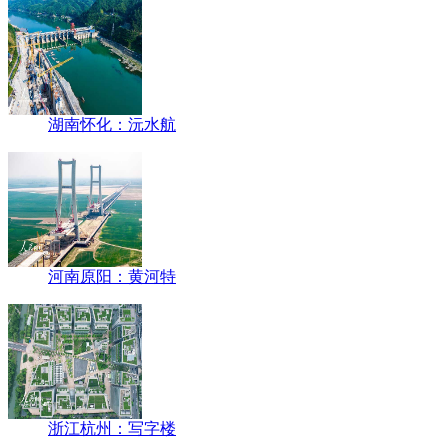
湖南怀化：沅水航
河南原阳：黄河特
浙江杭州：写字楼