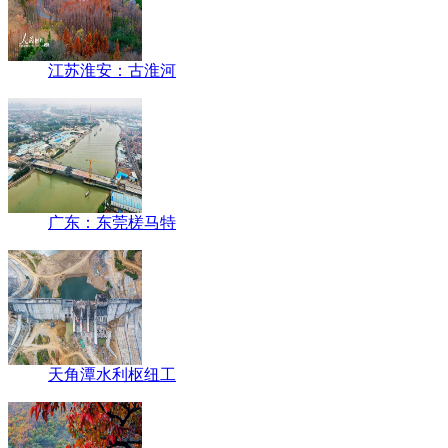
江苏淮安：古淮河
广东：东莞槎马特
天角潭水利枢纽工