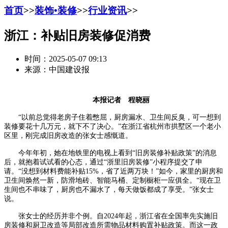
首页
>>
装饰•装修
>>
行业资讯
>>
浙江：补贴旧房装修促消费
时间：2025-05-07 09:13
来源：中国建设报
本报记者 程晓丽
“以前总觉得老房子住着憋屈，厨房漏水、卫生间反臭，可一想到
装修要花十几万元，就下不了决心。”在浙江省杭州市拱墅区一个老小
区里，刚完成旧房改造的张女士感慨道。
今年年初，她在地铁里的电视上看到“旧房装修补贴政策”的消息
后，就抱着试试看的心态，通过“浙里旧房装修”小程序提交了申
请。“没想到材料费能补贴15%，省了近两万块！”如今，家里的厨房和
卫生间焕然一新，防滑地砖、智能马桶、定制橱柜一应俱全。“现在卫
生间也不串味了，厨房也不漏水了，每天做饭都成了享受。”张女士
说。
张女士的经历并非个例。自2024年起，浙江省在全国率先实施旧
房装修和厨卫改造等局部改造所需物品材料购置补贴政策。而这一政