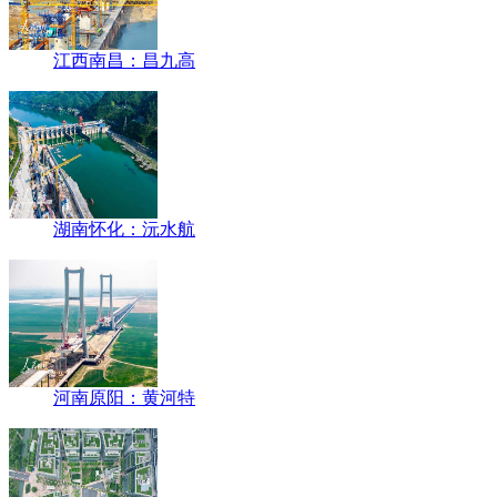
江西南昌：昌九高
湖南怀化：沅水航
河南原阳：黄河特