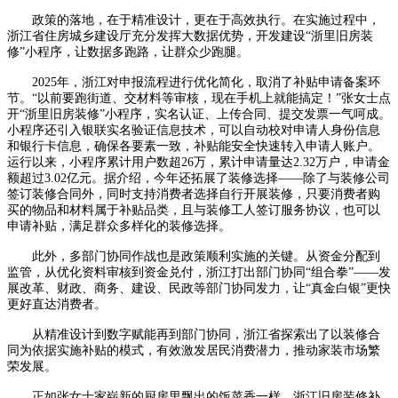
政策的落地，在于精准设计，更在于高效执行。在实施过程中，
浙江省住房城乡建设厅充分发挥大数据优势，开发建设“浙里旧房装
修”小程序，让数据多跑路，让群众少跑腿。
2025年，浙江对申报流程进行优化简化，取消了补贴申请备案环
节。“以前要跑街道、交材料等审核，现在手机上就能搞定！”张女士点
开“浙里旧房装修”小程序，实名认证、上传合同、提交发票一气呵成。
小程序还引入银联实名验证信息技术，可以自动校对申请人身份信息
和银行卡信息，确保各要素一致，补贴能安全快速转入申请人账户。
运行以来，小程序累计用户数超26万，累计申请量达2.32万户，申请金
额超过3.02亿元。据介绍，今年还拓展了装修选择——除了与装修公司
签订装修合同外，同时支持消费者选择自行开展装修，只要消费者购
买的物品和材料属于补贴品类，且与装修工人签订服务协议，也可以
申请补贴，满足群众多样化的装修选择。
此外，多部门协同作战也是政策顺利实施的关键。从资金分配到
监管，从优化资料审核到资金兑付，浙江打出部门协同“组合拳”——发
展改革、财政、商务、建设、民政等部门协同发力，让“真金白银”更快
更好直达消费者。
从精准设计到数字赋能再到部门协同，浙江省探索出了以装修合
同为依据实施补贴的模式，有效激发居民消费潜力，推动家装市场繁
荣发展。
正如张女士家崭新的厨房里飘出的饭菜香一样，浙江旧房装修补