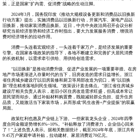
策，正是国家“扩内需、促消费”战略的生动注脚。
2024年3月，国务院印发《推动大规模设备更新和消费品以旧换新
行动方案》提出，实施消费品以旧换新行动，开展汽车、家电产品以
旧换新，推动家装消费品换新。近日，中共中央政治局召开会议分析
研究当前经济形势和经济工作时指出，要大力发展服务消费，增强消
费对经济增长的拉动作用。
消费一头连着宏观经济，一头连着千家万户，是经济发展的重要
引擎。在国家各项政策的指导下，各地不断建立和完善扩大居民消费
的长效机制，以需求牵引供给、用供给创造需求。
“以旧换新”是推动消费升级、促进产业发展的一项重要举措。在房
地产市场逐渐进入存量时代的当下，旧房改造的需求日益增长。浙江
省住房城乡建设厅以旧房装修和厨卫等局部改造为切口，将“以旧换
新”理念精准落地到民生领域。“政策设计直击痛点。”浙江省住房城乡
建设厅相关负责人表示，老旧小区住房改造需求旺盛，但高成本常让
居民望而却步。通过补贴材料购置费，既能减轻群众负担、提升住房
品质，又能激活当下家装市场，从而形成“民生改善+产业提振”的双赢
局面。
政策红利也惠及产业链上下游。一些家装龙头企业，2024年四季
度合同金额逆势增长8%~10%。“补贴释放了消费潜力，企业信心回来
了！”上述负责人表示。据相关数据统计，截至2024年年底，浙江共有
9.45万户家庭申请补贴，拉动建材、家居消费近70亿元。