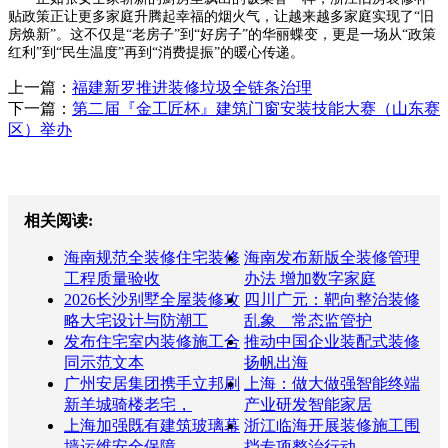
贴政策正让更多家庭升腾起幸福的烟火气，让越来越多家庭实现了“旧
房焕新”。这不仅是“老房子”到“好房子”的华丽蝶变，更是一场从“政策
红利”到“民生温度”再到“消费提振”的暖心传递。
上一篇：
福建新罗推进装修垃圾全链条治理
下一篇：
第二届『金工匠杯』建筑门窗安装技能大赛（山东赛
区）举办
相关阅读:
海南规范全装修住宅装修
海南发布新版全装修管理
工程质量验收
办法 增加数字家庭
2026长沙别墅全屋装修攻
四川广元：靶向整治装修
略大宅设计与防潮工
乱象 常态监管护
发布住宅室内装修施工合
推动中国企业装配式装修
同示范文本
扬帆出海
广州安居集团携手立邦刷
上海：做大做强智能终端
新羊城骑楼老宅，
产业研发智能家居
上海加强既有建筑玻璃幕
浙江临海开展装修施工围
墙运维安全保障
挡专项整治行动