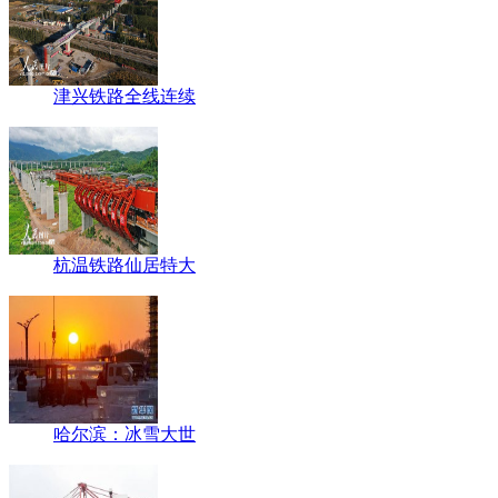
津兴铁路全线连续
杭温铁路仙居特大
哈尔滨：冰雪大世