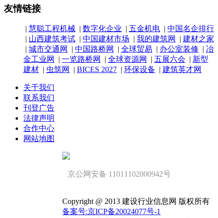
友情链接
|
慧聪工程机械
|
数字化企业
|
五金机电
|
中国名企排行
|
山西建筑考试
|
中国建材市场
|
我的建筑网
|
建材之家
|
城市交通网
|
中国路桥网
|
全球贸易
|
办公室装修
|
冶
金工业网
|
一览路桥网
|
全球资源网
|
五展六会
|
新型
建材
|
虫筑网
|
BICES 2027
|
环保设备
|
建筑英才网
关于我们
联系我们
刊登广告
法律声明
合作中心
网站地图
京公网安备 11011102000942号
Copyright @ 2013 建设行业信息网 版权所有
备案号:京ICP备20024077号-1