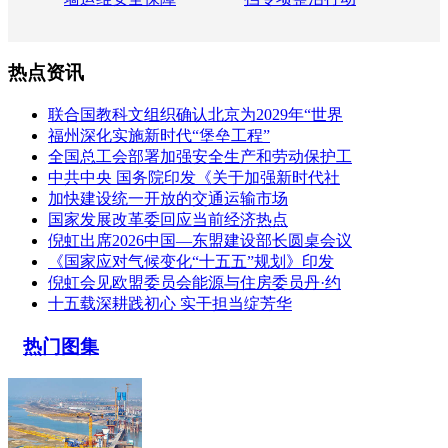
热点资讯
联合国教科文组织确认北京为2029年“世界
福州深化实施新时代“堡垒工程”
全国总工会部署加强安全生产和劳动保护工
中共中央 国务院印发《关于加强新时代社
加快建设统一开放的交通运输市场
国家发展改革委回应当前经济热点
倪虹出席2026中国—东盟建设部长圆桌会议
《国家应对气候变化“十五五”规划》印发
倪虹会见欧盟委员会能源与住房委员丹·约
十五载深耕践初心 实干担当绽芳华
热门图集