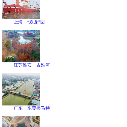
上海：“双龙”回
江苏淮安：古淮河
广东：东莞槎马特