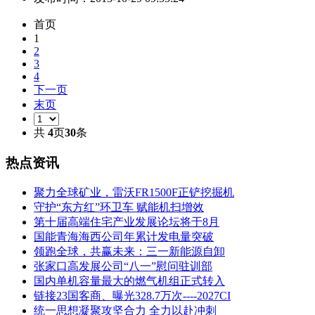
首页
1
2
3
4
下一页
末页
共
4
页
30
条
热点资讯
聚力全球矿业，雷沃FR1500F正铲挖掘机
守护“东方红”环卫车 赋能机扫增效
第十届高端住宅产业发展论坛将于8月
国能青海海西公司年累计发电量突破
领跑全球，共赢未来：三一新能源自卸
张家口高发展公司“八一”慰问驻训部
国内单机容量最大的燃气机组正式转入
链接23国客商、曝光328.7万次----2027CI
统一思想凝聚攻坚合力 全力以赴冲刺