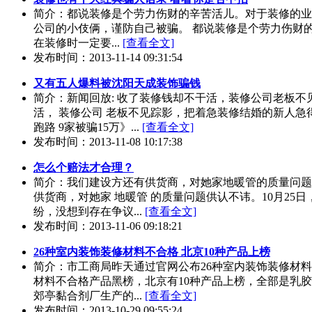
简介：都说装修是个劳力伤财的辛苦活儿。对于装修的业
公司的小伎俩，谨防自己被骗。 都说装修是个劳力伤财
在装修时一定要...
[查看全文]
发布时间：2013-11-14 09:31:54
又有五人爆料被沈阳天成装饰骗钱
简介：新闻回放: 收了装修钱却不干活，装修公司老板不
活， 装修公司 老板不见踪影，把着急装修结婚的新人急
跑路 9家被骗15万》...
[查看全文]
发布时间：2013-11-08 10:17:38
怎么个赔法才合理？
简介：我们建设方还有供货商，对她家地暖管的质量问题供
供货商，对她家 地暖管 的质量问题供认不讳。10月25
纷，没想到存在争议...
[查看全文]
发布时间：2013-11-06 09:18:21
26种室内装饰装修材料不合格 北京10种产品上榜
简介：市工商局昨天通过官网公布26种室内装饰装修材料
材料不合格产品黑榜，北京有10种产品上榜，全部是乳
郊亭黏合剂厂生产的...
[查看全文]
发布时间：2013-10-29 09:55:24