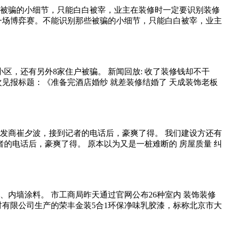
被骗的小细节，只能白白被宰，业主在装修时一定要识别装修
一场博弈赛。不能识别那些被骗的小细节，只能白白被宰，业主
区，还有另外8家住户被骗。 新闻回放: 收了装修钱却不干
次见报标题：《准备完酒店婚纱 就差装修结婚了 天成装饰老板
开发商崔夕波，接到记者的电话后，豪爽了得。 我们建设方还有
者的电话后，豪爽了得。 原本以为又是一桩难断的 房屋质量 纠
内墙涂料。 市工商局昨天通过官网公布26种室内 装饰装修
材有限公司生产的荣丰金装5合1环保净味乳胶漆，标称北京市大