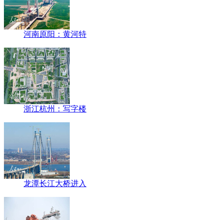
河南原阳：黄河特
浙江杭州：写字楼
龙潭长江大桥进入