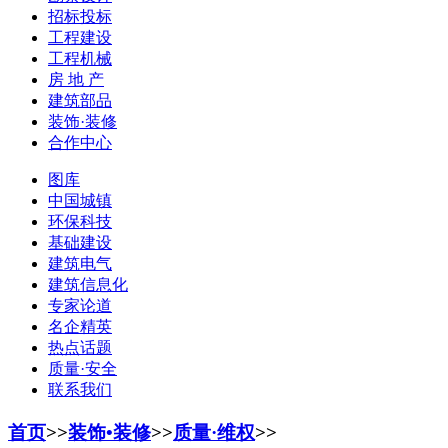
招标投标
工程建设
工程机械
房 地 产
建筑部品
装饰·装修
合作中心
图库
中国城镇
环保科技
基础建设
建筑电气
建筑信息化
专家论道
名企精英
热点话题
质量·安全
联系我们
首页
>>
装饰•装修
>>
质量·维权
>>