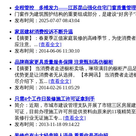
全程管控 多维发力——江苏昆山强化住宅门窗质量管理
门窗作为建筑围护结构的重要组成部分，是建设“好房子”
发布时间：2025-07-07 08:43:04
家居建材消费投诉不断升温
【摘要】：春夏季正值家庭装修的高峰季节，为使消费者
应注意。...
[查看全文]
发布时间：2014-06-06 11:30:10
品牌商家更具质量服务保障 注意甄别高仿橱柜
【摘要】 当消费者走进橱柜卖场，琳琅满目的橱柜产品
优势更是让消费者无从选择。 【本网讯】 当消费者走进
尽介绍下，五...
[查看全文]
发布时间：2014-02-26 11:05:29
只需4个工作日装修施工许可证拿到手
简介：近期，市城市建设管理支队开展了市辖三区房屋建
可证，目前办理施工许可所提供资料由原来的11项精简至
装修行业无证施工专...
[查看全文]
发布时间：2013-11-18 09:14:22
装修也有十大经典骗人语录 看看你是否中招