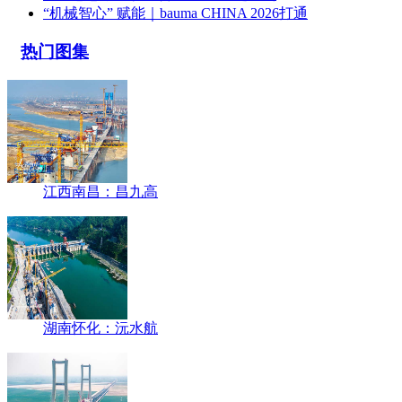
“机械智心” 赋能｜bauma CHINA 2026打通
热门图集
江西南昌：昌九高
湖南怀化：沅水航